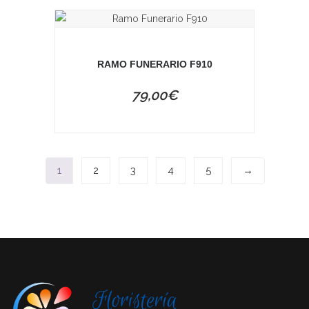
RAMO FUNERARIO F910
79,00
€
1
2
3
4
5
→