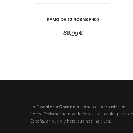
RAMO DE 12 ROSAS F400
68,99
€
En
Floristería Gardenia
somos especialistas en
flores. Enviamos ramos de flores a cualquier parte de
España, en el día y hora que nos indiques.