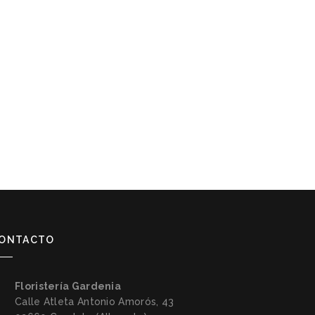
ONTACTO
Floristería Gardenia
Calle Atleta Antonio Amorós, 43