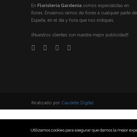
En
Floristería Gardenia
somos especialistas en
flores. Enviamos ramos de flores a cualquier parte de
España, en el día y hora que nos indiques.
¡¡Nuestros clientes son nuestra mejor publicidad!!
Realizado por
Caudete Digital
Utilizamos cookies para asegurar que damos la mejor experi