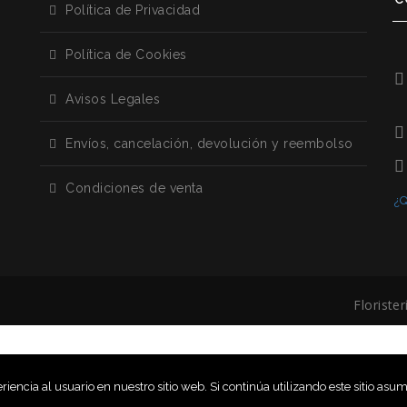
Política de Privacidad
Política de Cookies
Avisos Legales
Envíos, cancelación, devolución y reembolso
Condiciones de venta
¿Q
Florist
encia al usuario en nuestro sitio web. Si continúa utilizando este sitio as