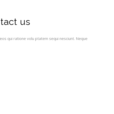
ntact us
eos qui ratione volu ptatem sequi nesciunt. Neque
Flowers, 562, Mallin St.
New Youk, NY 100 254
info@flowershopper.com