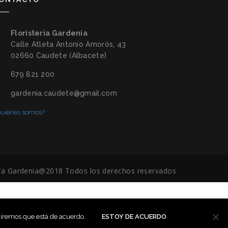
Floristería Gardenia
Calle Atleta Antonio Amorós, 43
02660 Caudete (Albacete)
679 821 200
gardenia.caudete@gmail.com
uiénes somos?
ería Gardenia@2018 Todos los derechos reservados
umiremos que está de acuerdo.
ESTOY DE ACUERDO